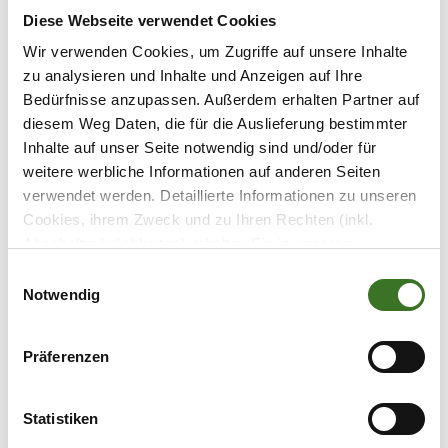
Spaß und schließen schnell
neue
Diese Webseite verwendet Cookies
Freundschaften
.
Wir verwenden Cookies, um Zugriffe auf unsere Inhalte
zu analysieren und Inhalte und Anzeigen auf Ihre
Bedürfnisse anzupassen. Außerdem erhalten Partner auf
diesem Weg Daten, die für die Auslieferung bestimmter
Inhalte auf unser Seite notwendig sind und/oder für
weitere werbliche Informationen auf anderen Seiten
verwendet werden. Detaillierte Informationen zu unseren
Cookies, ihrem Zweck und zu Ihren Rechten (inkl.
Abschaltmöglichkeiten) erhalten Sie in unseren
Datenschutzbestimmungen
.
true
Notwendig
Mithilfe des Browser-Add-ons zur Deaktivierung von
Google Analytics-JavaScript (ga.js, analytics.js, dc.js)
Draußen Aktiv
Präferenzen
können Website-Besucher verhindern, dass Google
Die heutige Welt ist von Technologie und
Analytics ihre Daten verwendet.
Wenn Sie Google
Analytics deaktivieren möchten, laden Sie das Add-on
Bildschirmen geprägt. Sportlich Aktiv,
Statistiken
für Ihren Webbrowser herunter und installieren Sie
egal ob bei der Morgengymnastik oder