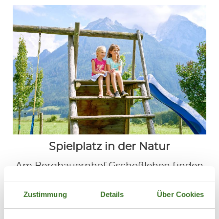
Spielplatz in der Natur
Am Bergbauernhof Gschoßlehen finden
Kinder unter Beaufsichtung der Eltern
oder der Erzeihungsberechtigen am
Zustimmung
Details
Über Cookies
Spielplatz
mit
Schaukel
und
Rutsche
viel