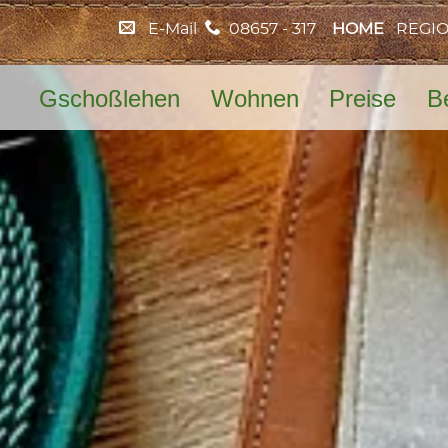
E-Mail
08657 - 317
HOME
REGI
Gschoßlehen
Wohnen
Preise
B