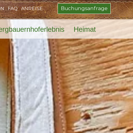
Buchungsanfrage
ON
FAQ
ANREISE
ergbauernhoferlebnis
Heimat