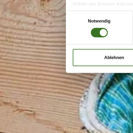
Mithilfe des Browser-Add-ons
Website-Besucher verhindern
true
möchten, laden Sie das Add
Notwendig
Impressum
|
Datenschutz
Ablehnen