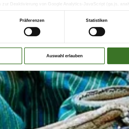
 zur Deaktivierung von Google Analytics-JavaScript (ga.js, analy
, dass Google Analytics ihre Daten verwendet.
Wenn Sie Googl
-on für Ihren Webbrowser herunter und installieren Sie es.
Präferenzen
Statistiken
Auswahl erlauben