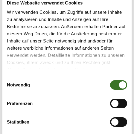
Diese Webseite verwendet Cookies
Das Kehlsteinhaus liegt, einem Adlernest
Wir verwenden Cookies, um Zugriffe auf unsere Inhalte
gleich, knapp
unterhalb des
zu analysieren und Inhalte und Anzeigen auf Ihre
Kehlsteingipfels in 1834 m Höhe
auf
Bedürfnisse anzupassen. Außerdem erhalten Partner auf
einem Bergsporn in den
diesem Weg Daten, die für die Auslieferung bestimmter
Berchtesgadener Alpen. Das heute als
Inhalte auf unser Seite notwendig sind und/oder für
Gaststätte genutzte Gebäude bietet
weitere werbliche Informationen auf anderen Seiten
einen
einzigartigen Ausblick
über die
verwendet werden. Detaillierte Informationen zu unseren
Cookies, ihrem Zweck und zu Ihren Rechten (inkl.
Berchtesgadener Bergwelt und die
Abschaltmöglichkeiten) erhalten Sie in unseren
Gegend um Salzburg. Gleichzeitig ist es
Datenschutzbestimmungen
.
true
auch eine mahnende Erinnerung an die
Notwendig
NS-Diktatur.
Mithilfe des Browser-Add-ons zur Deaktivierung von
Google Analytics-JavaScript (ga.js, analytics.js, dc.js)
Präferenzen
können Website-Besucher verhindern, dass Google
Watzmann Therme
Analytics ihre Daten verwendet.
Wenn Sie Google
Analytics deaktivieren möchten, laden Sie das Add-on
Statistiken
Ob klein oder groß, in der Watzmann
für Ihren Webbrowser herunter und installieren Sie
Therme Berchtesgaden gibt es